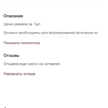
Описание
Цена указана за 1шт.
Грузики необходимы для формирования фонтанов из
шаров, а также если нужно поставить шарики отдельно
на полу.
Цвет грузикам мы подбираем подходящим под
Показать полностью
Ваш комплект шаров.
Отзывы
Отзывов еще никто не оставлял
Написать отзыв