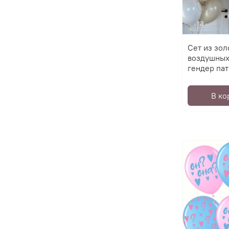
Сет из зол
воздушных
гендер пат
В ко