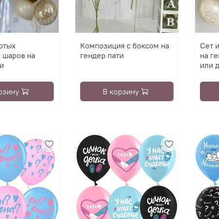
отых
Композиция с боксом на
Сет 
 шаров на
гендер пати
на г
и
или 
рзину
В корзину