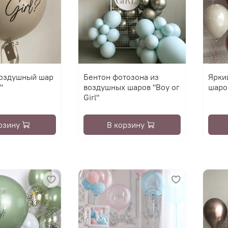
оздушный шар
Бентон фотозона из
Ярки
"
воздушных шаров "Воу ог
шаро
Girl"
рзину
В корзину