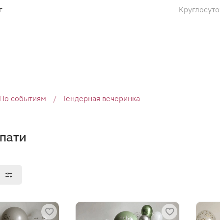
г
Круглосуто
По событиям
Гендерная вечеринка
 пати
ы