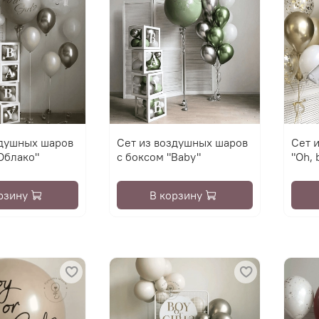
здушных шаров
Сет из воздушных шаров
Сет 
Облако"
с боксом "Baby"
"Oh, 
рзину
В корзину