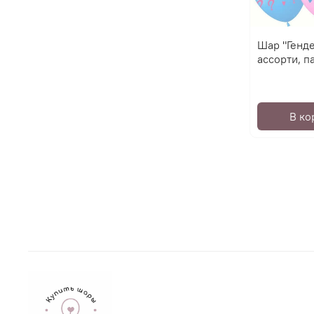
Шар "Генде
ассорти, п
В ко