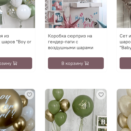
я из
Коробка сюрприз на
Сет 
 шаров "Boy or
гендер-пати с
шаро
воздушными шарами
"Bab
рзину
В корзину