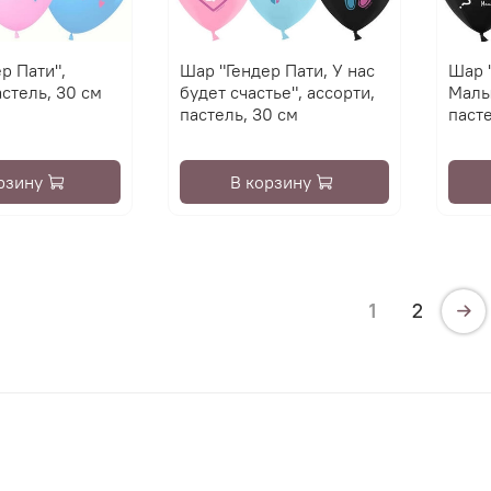
р Пати",
Шар "Гендер Пати, У нас
Шар 
астель, 30 см
будет счастье", ассорти,
Малы
пастель, 30 см
пасте
рзину
В корзину
1
2