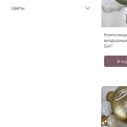
Цветы
Композици
воздушных
Girl"
В ко