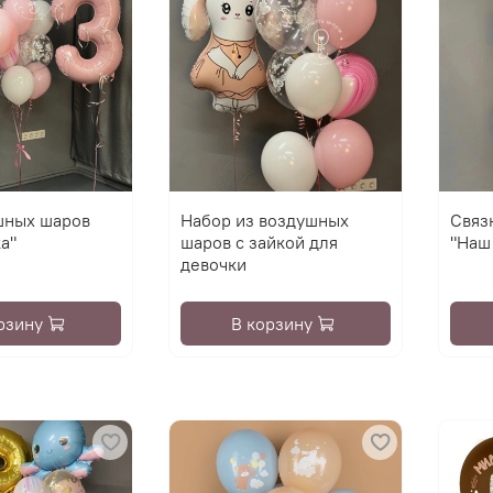
шных шаров
Набор из воздушных
Связ
а"
шаров с зайкой для
"Наш
девочки
рзину
В корзину