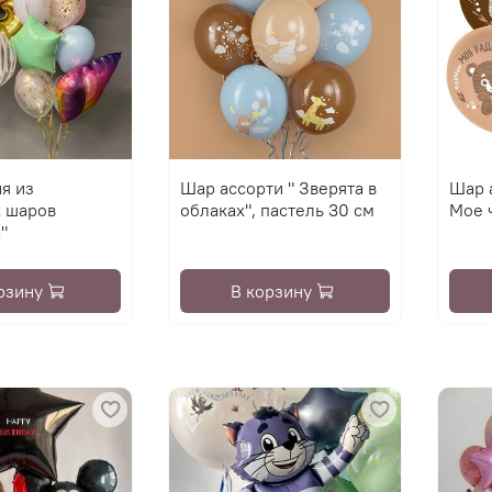
я из
Шар ассорти " Зверята в
Шар 
 шаров
облаках", пастель 30 см
Мое ч
"
рзину
В корзину