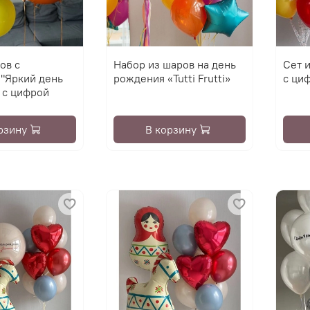
ов с
Набор из шаров на день
Сет 
 "Яркий день
рождения «Tutti Frutti»
с ци
 с цифрой
рзину
В корзину