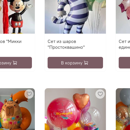
ров "Микки
Сет из шаров
Сет 
"Простоквашино"
един
рзину
В корзину