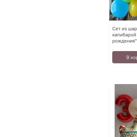
Сет из шар
капибарой
рождения"
В ко