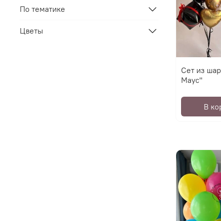
По тематике
Цветы
Сет из ша
Маус"
В ко