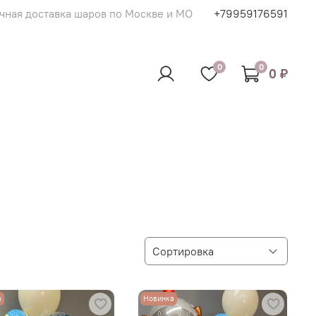
чная доставка шаров по Москве и МО
+79959176591
0
0
0 ₽
а
Новинка