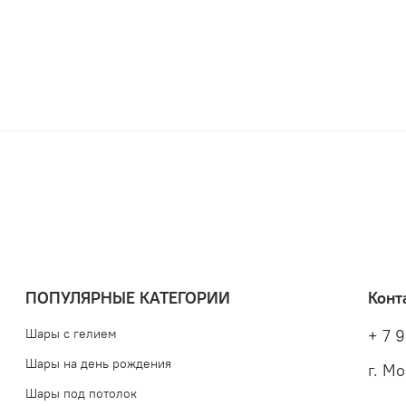
пожел
заказу
Это к
собра
ПОПУЛЯРНЫЕ КАТЕГОРИИ
Конт
Шары с гелием
+ 7 9
Шары на день рождения
г. М
Шары под потолок