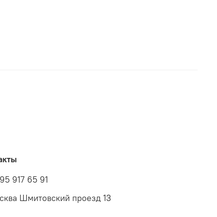
аниях менеджеру или добавьте комментарий к
.
омплект Ready-To-Party ™. Поставляется в
нном виде. Просто распакуйте и наслаждайтесь.
акты
95 917 65 91
осква Шмитовский проезд 13