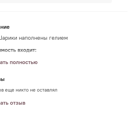
ание
арики наполнены гелием
имость входит:
ать полностью
шт. фольгированная фигура "Сердце", 46см.
ента металлизированная
вы
олчанию шарики без груза, но вы можете
ить груз (или несколько) к заказу указав в
в еще никто не оставлял
нтариях пожелания.
ать отзыв