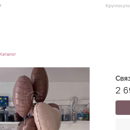
г
Круглосуто
Каталог
Свя
2 6