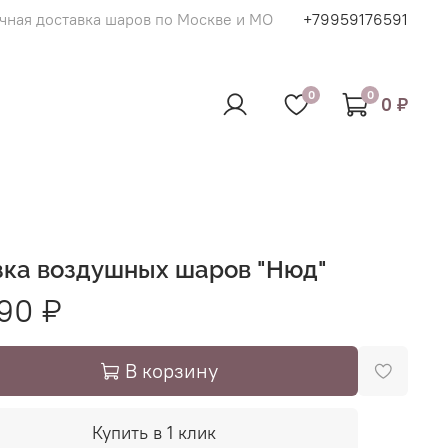
чная доставка шаров по Москве и МО
+79959176591
0
0
0 ₽
зка воздушных шаров "Нюд"
90 ₽
В корзину
Купить в 1 клик