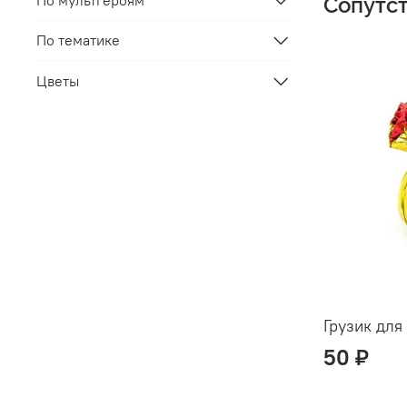
По мультгероям
Сопутс
По тематике
Цветы
Грузик для
50 ₽