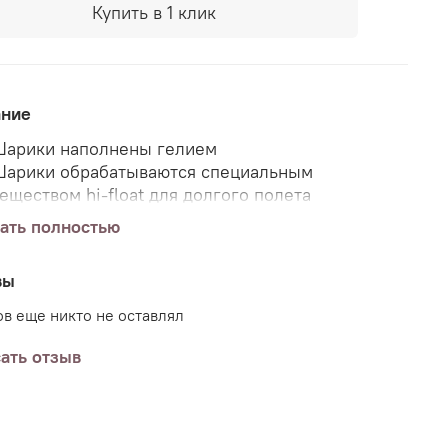
Купить в 1 клик
ание
арики наполнены гелием
арики обрабатываются специальным
еществом hi-float для долгого полета
ать полностью
имость входит:
шт. шар фольгированный "Кошка радужная", 76
вы
м.
в еще никто не оставлял
0шт латексный шар "Пастель", 35см
ента металлизированная
ать отзыв
рузик
омплект Ready-To-Party ™. Поставляется в
нном виде. Просто распакуйте и наслаждайтесь