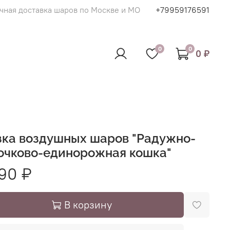
чная доставка шаров по Москве и МО
+79959176591
0
0
0 ₽
зка воздушных шаров "Радужно-
очково-единорожная кошка"
90 ₽
В корзину