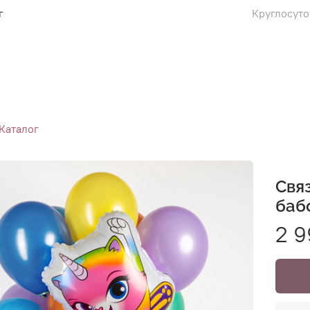
г
Круглосуто
Каталог
Свя
баб
2 9