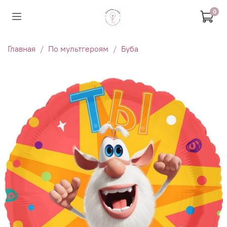
0
Главная
По мультгероям
Буба