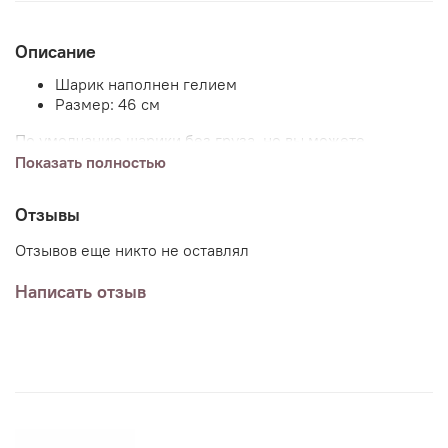
Описание
Шарик наполнен гелием
Размер: 46 см
По умолчанию шарики без груза, но вы можете
добавить груз (или несколько) к заказу и указав в
Показать полностью
комментариях пожелания.
Отзывы
Отзывов еще никто не оставлял
Написать отзыв