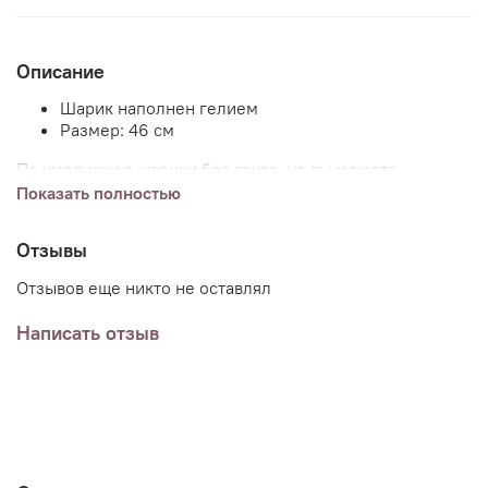
Описание
Шарик наполнен гелием
Размер: 46 см
По умолчанию шарики без груза, но вы можете
добавить груз (или несколько) к заказу указав в
Показать полностью
комментариях пожелания.
Отзывы
Отзывов еще никто не оставлял
Написать отзыв