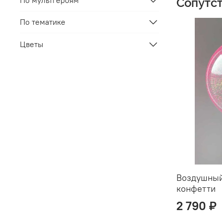
По мультгероям
Сопутс
По тематике
Цветы
Воздушный
конфетти
2 790 ₽