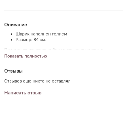
Описание
Шарик наполнен гелием
Размер: 84 см.
По умолчанию шарики без груза, но вы можете
добавить груз (или несколько) к заказу указав в
Показать полностью
комментариях пожелания.
Отзывы
Отзывов еще никто не оставлял
Написать отзыв