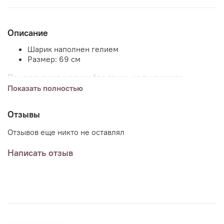
Описание
Шарик наполнен гелием
Размер: 69 см
По умолчанию шарики без груза, но вы можете
добавить груз (или несколько) к заказу указав в
Показать полностью
комментариях пожелания.
Отзывы
Отзывов еще никто не оставлял
Написать отзыв