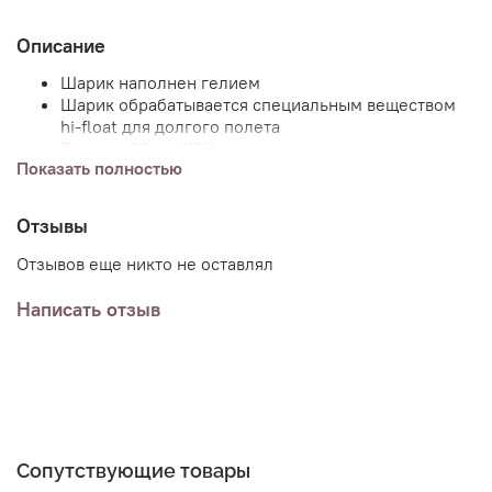
Описание
Шарик наполнен гелием
Шарик обрабатывается специальным веществом
hi-float для долгого полета
Размер: 30 см (12")
Показать полностью
По умолчанию шарики без груза, но вы можете
добавить груз (или несколько) к заказу и указав в
Отзывы
комментариях пожелания.
Отзывов еще никто не оставлял
Написать отзыв
Сопутствующие товары