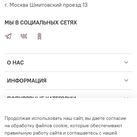
г. Москва Шмитовский проезд 13
МЫ В СОЦИАЛЬНЫХ СЕТЯХ
О НАС
ИНФОРМАЦИЯ
ПОПУЛЯРНЫЕ КАТЕГОРИИ
Продолжая использовать наш сайт, вы даете согласие
©2014-2026 Купить Шары Москва — доставка воздушных
шаров с гелием
на обработку файлов cookie, которые обеспечивают
правильную работу сайта и соглашаетесь с нашей
ИНН 771690819945 ОГРН 319774600135424