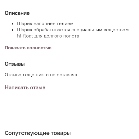
Описание
Шарик наполнен гелием
Шарик обрабатывается специальным веществом
hi-float для долгого полета
В стоимость входит:
Показать полностью
1шт. латексный шар, 60см.
Отзывы
надпись по случаю
лента атласная
Отзывов еще никто не оставлял
грузик
Написать отзыв
Вариации надписи можно изменить по желанию
покупателя: просто сообщите о своих пожеланиях
менеджеру или добавьте комментарий к заказу.
Это комплект Ready-To-Party ™. Поставляется в
собранном виде. Просто распакуйте и наслаждайтесь.
Сопутствующие товары