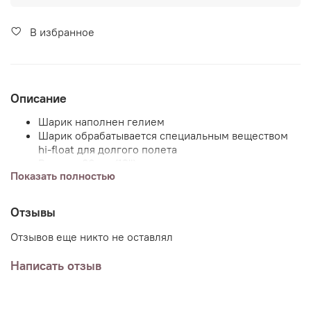
В избранное
Описание
Шарик наполнен гелием
Шарик обрабатывается специальным веществом
hi-float для долгого полета
Размер: 30 см (12")
Показать полностью
По умолчанию шарики без груза, но вы можете
добавить груз (или несколько) к заказу и указав в
Отзывы
комментариях пожелания.
Отзывов еще никто не оставлял
Написать отзыв