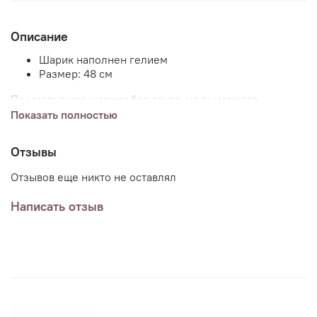
Описание
Шарик наполнен гелием
Размер: 48 см
По умолчанию шарики без груза, но вы можете
добавить груз (или несколько) к заказу указав в
Показать полностью
комментариях пожелания.
Отзывы
Отзывов еще никто не оставлял
Написать отзыв