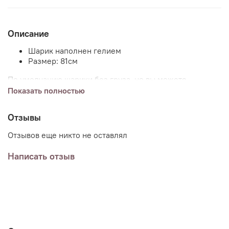
Описание
Шарик наполнен гелием
Размер: 81см
По умолчанию шарики без груза, но вы можете
добавить груз (или несколько) к заказу указав в
Показать полностью
комментариях пожелания.
Отзывы
Отзывов еще никто не оставлял
Написать отзыв